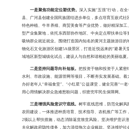
一是聚焦功能定位塑优势。
深入实施“五强”行动，在
县、广河县创建全国民族团结进步单位，多点培育互嵌式社区
特色种植、牛羊养殖、商贸美食等产业优势，做好精深加工
型产业集聚地，依托东西部协作地区、中央定点帮扶单位等
吸纳群众就近就业。围绕打造国内知名的黄河主题旅游目的
物化石文化旅游区创建5A级景区，打造近悦远来的“避暑天
域地区新型城镇化试点，建设人与自然和谐相处的美丽临夏
二是坚持问题导向补短板。
把投资于物和投资于人紧密
水利、市政设施、能源管网等项目，不断夯实发展基础。着
办好老年人“幸福食堂”、“小红星”公益课堂，健全完善“
用心用情解决群众急难愁盼问题，织密兜牢民生保障网。
三是增强风险意识守底线。
树牢底线思维，防范化解风
农田建设，一体推进种质培育、技术指导、农机推广等工作，
2项以上帮扶措施，动态消除返贫致贫风险。坚决维护意识
夫化解政府隐性债务，加力清偿拖欠企业账款。坚决维护社