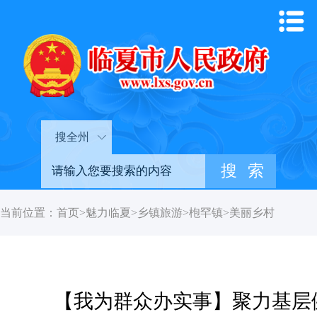
搜全州
当前位置：
首页
>
魅力临夏
>
乡镇旅游
>
枹罕镇
>
美丽乡村
【我为群众办实事】聚力基层