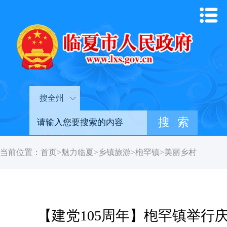
搜全州
当前位置：
首页
>
魅力临夏
>
乡镇旅游
>
枹罕镇
>
美丽乡村
【建党105周年】枹罕镇举行