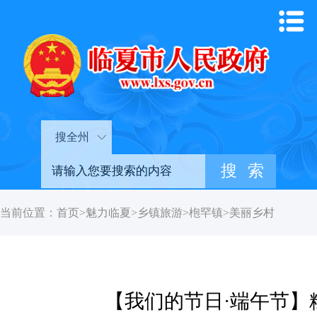
搜全州
当前位置：
首页
>
魅力临夏
>
乡镇旅游
>
枹罕镇
>
美丽乡村
【我们的节日·端午节】