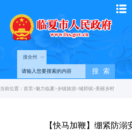
搜全州
当前位置：
首页
>
魅力临夏
>
乡镇旅游
>
城郊镇
>
美丽乡村
【快马加鞭】绷紧防溺