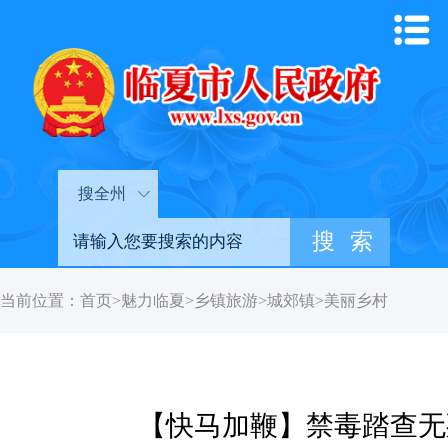
搜全州
当前位置：
首页
>
魅力临夏
>
乡镇旅游
>
城郊镇
>
美丽乡村
【快马加鞭】禁毒踏查无