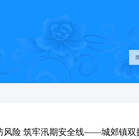
防风险 筑牢汛期安全线——城郊镇双