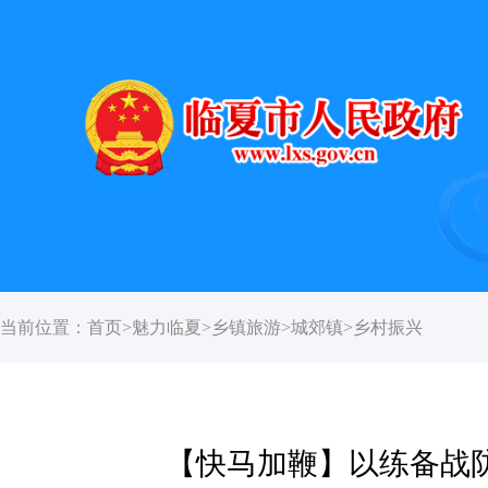
当前位置：
首页
>
魅力临夏
>
乡镇旅游
>
城郊镇
>
乡村振兴
【快马加鞭】以练备战