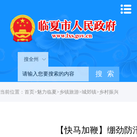
搜全州
当前位置：
首页
>
魅力临夏
>
乡镇旅游
>
城郊镇
>
乡村振兴
【快马加鞭】绷劲防