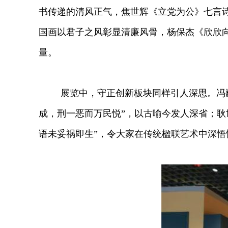
书传递的清风正气，焦世辉《立党为公》七言诗
国画以君子之风彰显清廉风骨，杨保杰《欣欣
量。
展览中，守正创新板块同样引人深思。冯
成，刑一恶而万民悦”，以古喻今发人深省；耿
语未妥祸即生”，令大家在传统楹联艺术中深