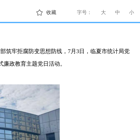
收藏
字号：
大
中
小
干部筑牢拒腐防变思想防线，7月
3日，临夏市统计局党
浸式廉政教育主题党日活动。