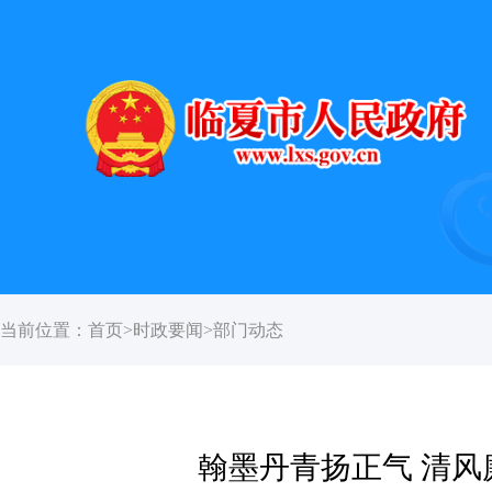
当前位置：
首页
>
时政要闻
>
部门动态
翰墨丹青扬正气 清