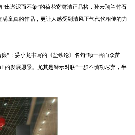
“出淤泥而不染”的荷花寄寓清正品格，孙云翔兰竹石
充满童真的作品，更让人感受到清风正气代代相传的力
廉”；妥小龙书写的《盐铁论》名句“锄一害而众苗
正的发展愿景。尤其是警示对联“一步不慎功尽弃，半