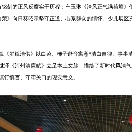
铭刻的正风反腐实干历程；车玉琳《清风正气满荷塘》借
向荣》向日葵昭示坚守正道、心系群众的情怀。少儿展区
巍《岁巍清供》以白菜、柿子谐音寓意“清白自律、事事清
世泽《河州清廉赋》立足本土文脉，描绘了新时代风清气
悟慎行慎言、守牢关口的现实意义。