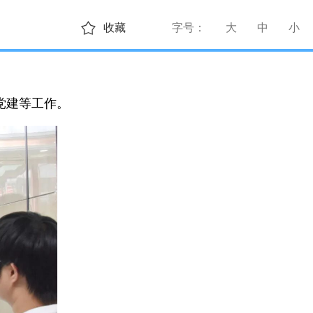
收藏
字号：
大
中
小
党建等工作。