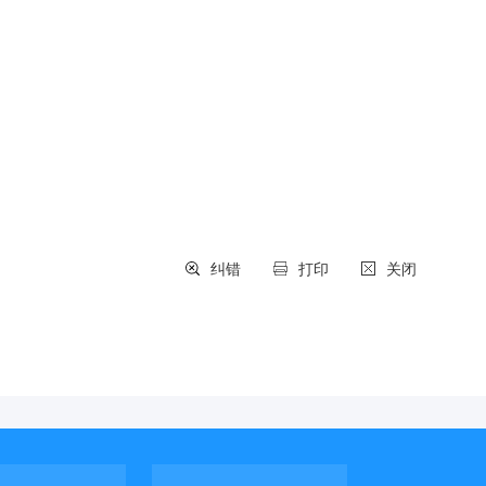
纠错
打印
关闭