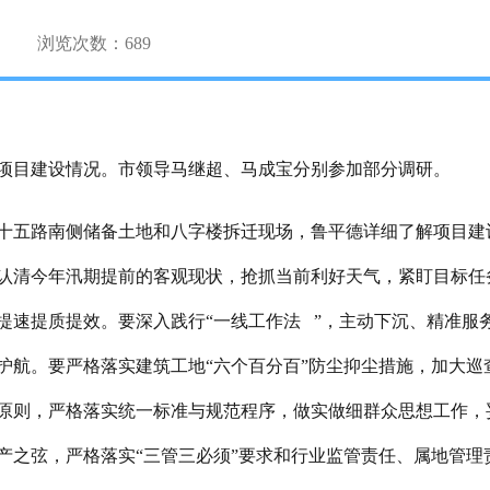
浏览次数：
689
项目建设
情况。
市领导马继超、马成宝分别参加
部分调研。
十五路南侧储备土地和八字楼拆迁现场，鲁平德详细了解项目建
认清今年汛期提前的客观现状，抢抓当前利好天气，紧盯目标任
提速提质提效。要深入践行
“
一线工作法
”，主动下沉、精准服
护航。要严格落实建筑工地“六个百分百”防尘抑尘措施，加大
原则，严格落实统一标准与规范程序，做实做细群众思想工作，
产之弦，严格落实“三管三必须”要求和行业监管责任、属地管