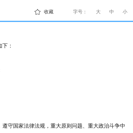
收藏
字号：
大
中
小
如下：
；
，遵守国家法律法规，重大原则问题、重大政治斗争中