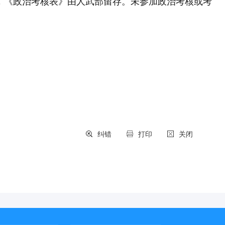
，《政治考核表》由人武部留存。未参加政治考核或考
纠错
打印
关闭