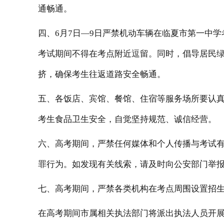
通畅通。
四、
6
月
7日—
9
日严禁机动车辆在临夏
市
第
一中
学
考试期间不得在考点附近逗留。同时，倡导居民
挤，确保考生往返道路安全畅通。
五、各饭店、宾馆、餐馆、住宿等服务场所要认
考生食品卫生安全，自觉坚持规范、诚信经营。
六、高考期间，严禁任何媒体和个人传播与考试
罪行为。如发现有关线索，请及时向公安部门举
七、高考期间，严禁各类机构在考点周围设置招
在高考期间市属相关执法部门将派出执法人员开