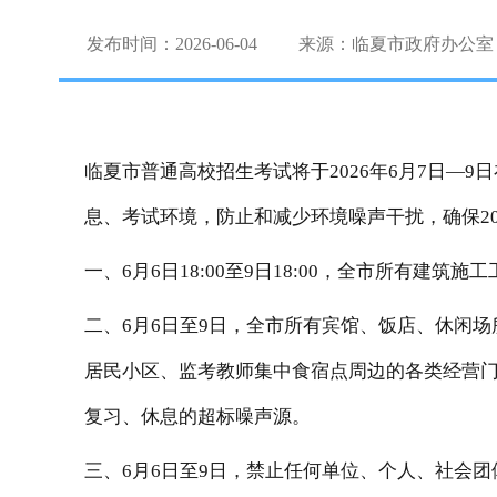
发布时间：2026-06-04
来源：临夏市政府办公室
临夏市普通高校招生考试
将
于
2026
年
6
月
7
日
—
9
日
息、
考试环境，
防止和减少环境噪声干扰，确保
一、
6月6日18:00至9日18:00，全市所有
二、
6月6日至9日，
全市
所有宾馆、饭店、休闲场
居民小区、监考教师集中食宿点周边的各类经营
复习、休息的超标噪声源。
三、
6月6日至9日，禁止任何单位、个人、社会