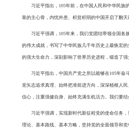
习近平指出，105年前，在中国人民和中华民
靠的主心骨，内忧外患、积贫积弱的中国开启了翻天
习近平强调，105年来，我们党团结带领全国
的伟大成就，书写了中华民族几千年历史上最恢宏的
的强大生命力，深刻影响了世界历史进程，锻造了强
习近平指出，中国共产党之所以能够在105年
党矢志追求真理、始终把准前进方向，深深植根人民
信心，注重强健自身、始终充满生机活力。我们要结
习近平强调，实现新时代新征程党的使命任务，
理论、基本路线、基本方略，坚持党的全面领导和党