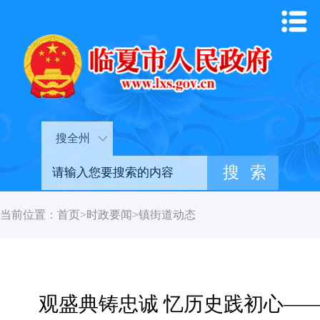
搜全州
当前位置：
首页
>
时政要闻
>
镇街道动态
观盛典铸忠诚 忆历史践初心—