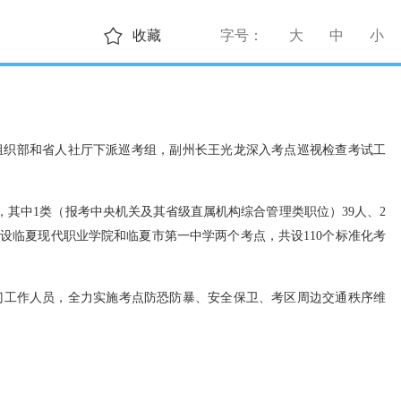
收藏
字号：
大
中
小
委组织部和省人社厅下派巡考组，副州长王光龙深入考点巡视检查考试工
，其中1类（报考中央机关及其省级直属机构综合管理类职位）39人、2
区设临夏现代职业学院和临夏市第一中学两个考点，共设110个标准化考
门工作人员，全力实施考点防恐防暴、安全保卫、考区周边交通秩序维