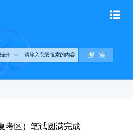
搜全州
临夏考区）笔试圆满完成