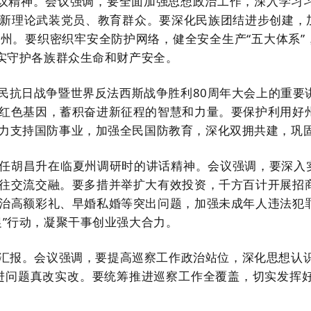
会议精神。会议强调，要全面加强思想政治工作，深入学习
新理论武装党员、教育群众。要深化民族团结进步创建，加
州。要织密织牢安全防护网络，健全安全生产“五大体系”
切实守护各族群众生命和财产安全。
民抗日战争暨世界反法西斯战争胜利80周年大会上的重要
红色基因，蓄积奋进新征程的智慧和力量。要保护利用好
力支持国防事业，加强全民国防教育，深化双拥共建，巩
任胡昌升在临夏州调研时的讲话精神。会议强调，要深入实
往交流交融。要多措并举扩大有效投资，千方百计开展招
治高额彩礼、早婚私婚等突出问题，加强未成年人违法犯
促”行动，凝聚干事创业强大合力。
汇报。会议强调，要提高巡察工作政治站位，深化思想认识
进问题真改实改。要统筹推进巡察工作全覆盖，切实发挥