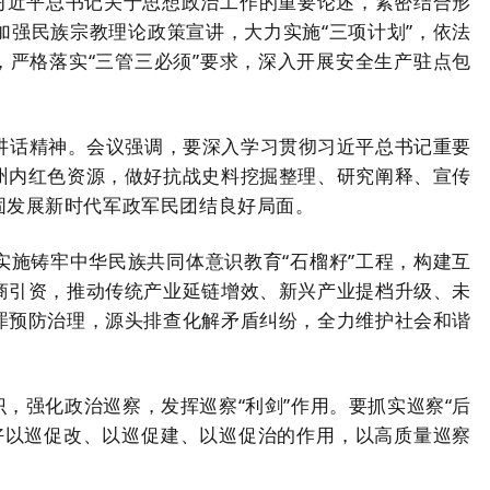
习近平总书记关于思想政治工作的重要论述，紧密结合形
强民族宗教理论政策宣讲，大力实施“三项计划”，依法
，严格落实“三管三必须”要求，深入开展安全生产驻点包
讲话精神。会议强调，要深入学习贯彻习近平总书记重要
州内红色资源，做好抗战史料挖掘整理、研究阐释、宣传
固发展新时代军政军民团结良好局面。
施铸牢中华民族共同体意识教育“石榴籽”工程，构建互
商引资，推动传统产业延链增效、新兴产业提档升级、未
罪预防治理，源头排查化解矛盾纠纷，全力维护社会和谐
，强化政治巡察，发挥巡察“利剑”作用。要抓实巡察“后
好以巡促改、以巡促建、以巡促治的作用，以高质量巡察