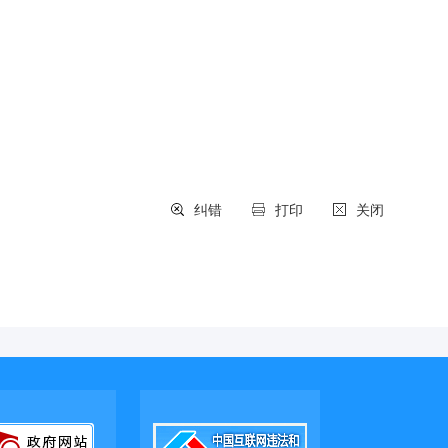
纠错
打印
关闭