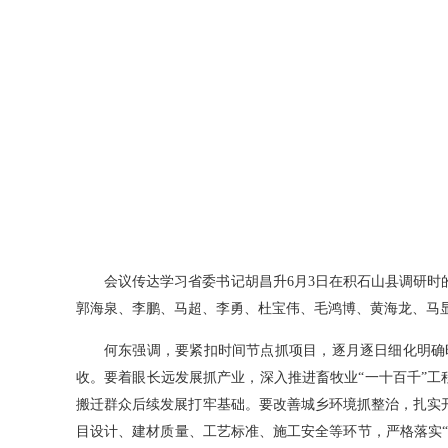
会议传达学习省委书记胡昌升6月3日在积石山县调研
郭海泉、李鹏、马超、李勇、杜宝伟、毛鸿博、黄海龙、马
何东强调，要紧扣时间节点抓项目，逐月逐日细化明确
收。要着眼长远发展抓产业，深入推进畜牧业“一十百千”工
搬迁群众后续发展打牢基础。要改善城乡环境抓整治，扎实
目设计、建材质量、工艺标准、施工安全等环节，严格落实