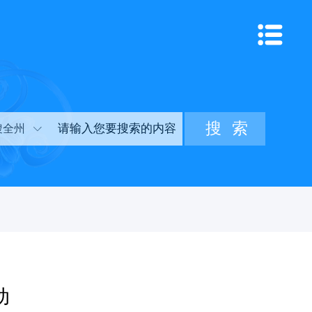
搜全州
动