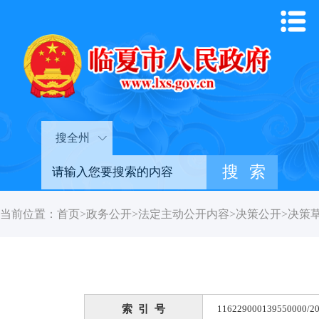
搜全州
当前位置：
首页
>
政务公开
>
法定主动公开内容
>
决策公开
>
决策
索 引 号
116229000139550000/20