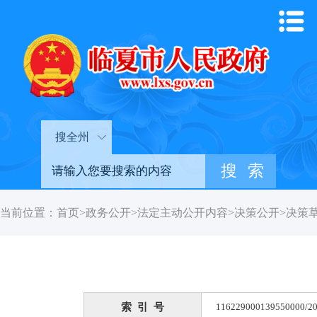
搜全州
当前位置：
首页
>
政务公开
>
法定主动公开内容
>
决策公开
>
决策
索 引 号
116229000139550000/20