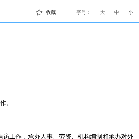
收藏
字号：
大
中
小
作。
信访工作，承办人事、劳资、机构编制和承办对外