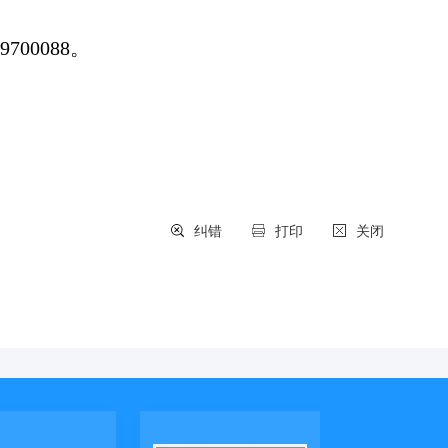
700088。
纠错
打印
关闭