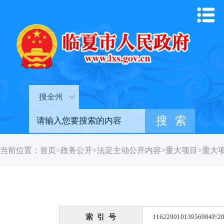
搜全州
当前位置：
首页
>
政务公开
>
法定主动公开内容
>
重大项目
>
重大
索 引 号
11622901013956984P/20