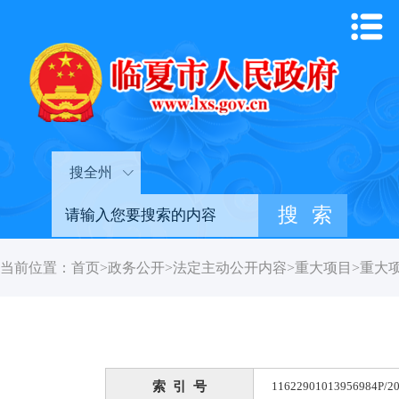
搜全州
当前位置：
首页
>
政务公开
>
法定主动公开内容
>
重大项目
>
重大
索 引 号
11622901013956984P/20