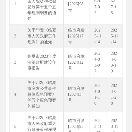
国民经济和社会
6-0
6-0
1
[2026]98
发展第十五个五
7-0
7-1
号
年规划纲要的通
2
5
知
关于印发《临夏
临市府发
202
202
2
市人民政府工作
[2025]17
5-11
5-11
规则》的通知
号
-14
-14
202
202
临夏市2023年度
临市府发
4-0
4-0
3
法治政府建设年
[2024]12
3-0
3-1
度报告
号
7
9
关于印发《临夏
202
202
市突发公共事件
临市府发
4-0
4-0
4
总体应急预案》
[2024]3
1-1
1-2
等五个应急预案
号
8
8
的通知
关于印发《临夏
临市府发
202
202
市人民政府重大
5
[2023]95
3-11
3-11
行政决策程序规