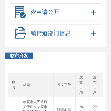
依申请公开
镇街道部门信息
临市府发
成
发
序
文
布
标题
发文字号
号
日
日
期
期
临夏市人民政府
关于印发临夏市
202
202
临市府发