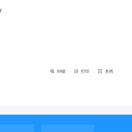
f
纠错
打印
关闭