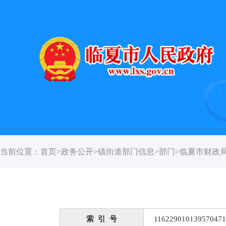
当前位置：
首页
>
政务公开
>
镇街道部门信息
>
部门
>
临夏市财政
索 引 号
116229010139570471