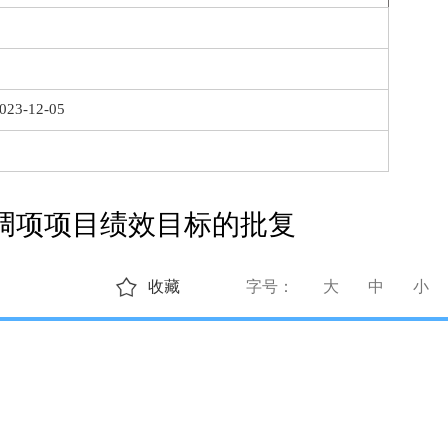
023-12-05
金调项项目绩效目标的批复
收藏
字号：
大
中
小