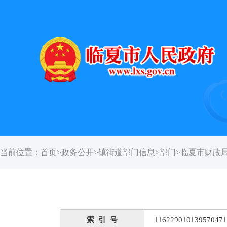
当前位置：
首页
>
政务公开
>
镇街道部门信息
>
部门
>
临夏市财政
索 引 号
116229010139570471