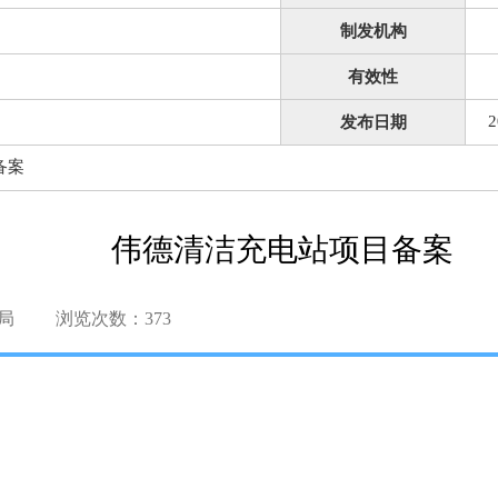
制发机构
有效性
2
发布日期
备案
伟德清洁充电站项目备案
局
浏览次数：
373