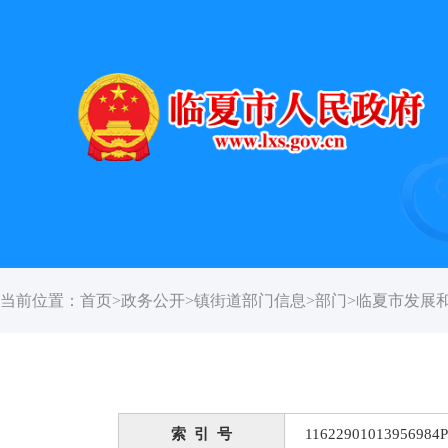
当前位置：
首页
>
政务公开
>
镇街道部门信息
>
部门
>
临夏市发展
索 引 号
11622901013956984P