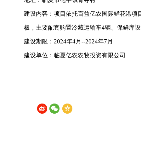
建设内容：项目依托百益亿农国际鲜花港项
板，主要配套购置冷藏运输车
4辆、保鲜库设
建设期限：
202
4
年
4月--2024年
7
月
建设单位：
临夏亿农农牧投资有限公司