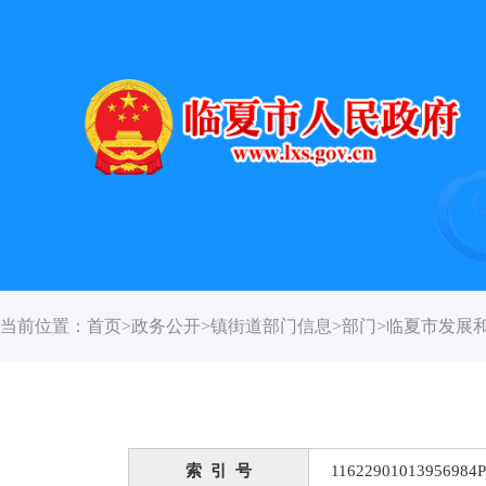
当前位置：
首页
>
政务公开
>
镇街道部门信息
>
部门
>
临夏市发展
索 引 号
11622901013956984P