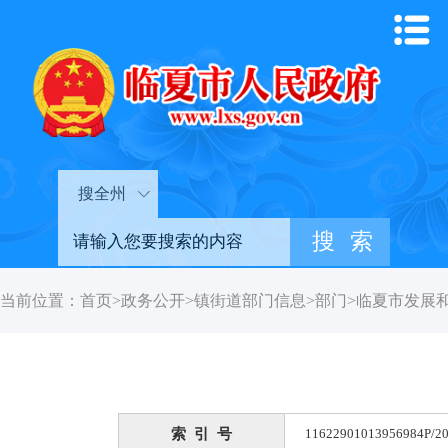
搜全州
当前位置：
首页
>
政务公开
>
镇街道部门信息
>
部门
>
临夏市发展
索 引 号
11622901013956984P/20