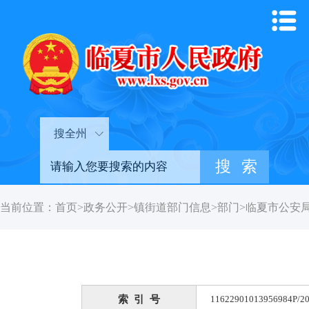
搜全州
当前位置：
首页
>
政务公开
>
镇街道部门信息
>
部门
>
临夏市公安
索 引 号
11622901013956984P/20