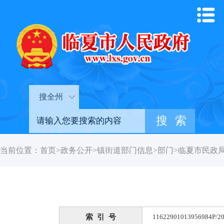
搜全州
当前位置：
首页
>
政务公开
>
镇街道部门信息
>
部门
>
临夏市民政
索 引 号
11622901013956984P/20