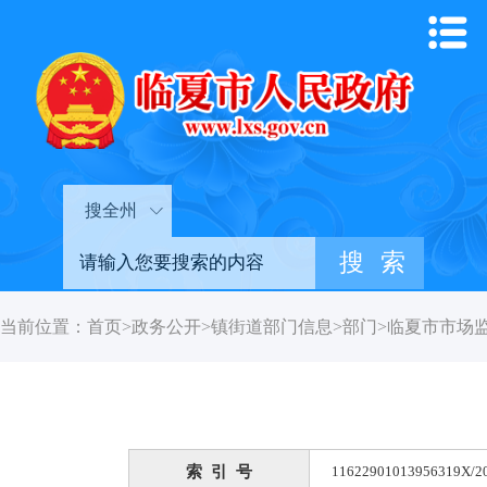
搜全州
当前位置：
首页
>
政务公开
>
镇街道部门信息
>
部门
>
临夏市市场
索 引 号
11622901013956319X/2