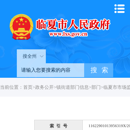
搜全州
当前位置：
首页
>
政务公开
>
镇街道部门信息
>
部门
>
临夏市市场
索 引 号
11622901013956319X/2