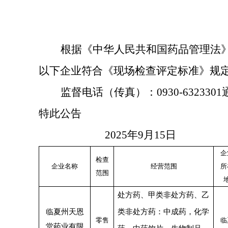
根据《中华人民共和国药品管理法
以下企业符合《现场检查评定标准》规
监督电话（传真）：
0930-6323
特此公告
2025
年
9
月
15
日
企
检查
企业名称
经营范围
所
范围
处方药、甲类非处方药、乙
临夏
州天恩
类非处方药：中成药，化学
零售
临
堂药业有限