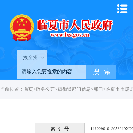
搜全州
当前位置：
首页
>
政务公开
>
镇街道部门信息
>
部门
>
临夏市市场
索 引 号
11622901013956319X/2