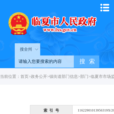
搜全州
当前位置：
首页
>
政务公开
>
镇街道部门信息
>
部门
>
临夏市市场
索 引 号
11622901013956319X/2