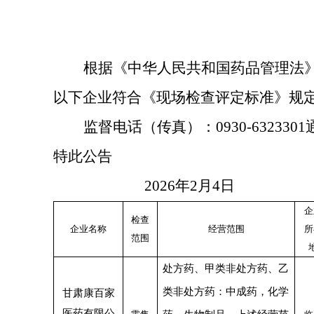
根据《中华人民共和国药品管理法
以下企业符合《现场检查评定标准》规
监督电话（传真）：
0930-6323
特此公告
202
6
年
2
月
4
日
企
检查
企业名称
经营范围
所
范围
处方药、甲类非处方药、乙
类非处方药：中成药，化学
甘肃康百家
医药有限公