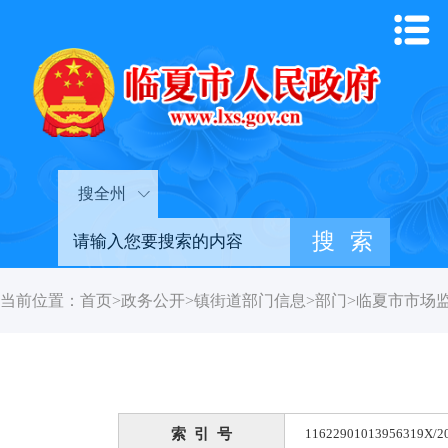
搜全州
当前位置：
首页
>
政务公开
>
镇街道部门信息
>
部门
>
临夏市市场
索 引 号
11622901013956319X/2