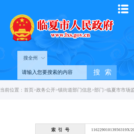
搜全州
当前位置：
首页
>
政务公开
>
镇街道部门信息
>
部门
>
临夏市市场
索 引 号
11622901013956319X/2