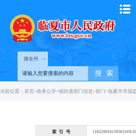
搜全州
当前位置：
首页
>
政务公开
>
镇街道部门信息
>
部门
>
临夏市市场
索 引 号
11622901013956319X/2