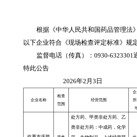
根据《中华人民共和国药品管理法
以下企业符合《现场检查评定标准》规
监督电话（传真）：
0930-6323
特此公告
202
6
年
2
月
3
日
企
检查
企业名称
经营范围
所
范围
处方药、甲类非处方药、乙
类非处方药：中成药，化学
临夏市庆胜