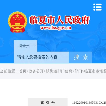
搜全州
当前位置：
首页
>
政务公开
>
镇街道部门信息
>
部门
>
临夏市市场
索 引 号
11622901013956319X/2