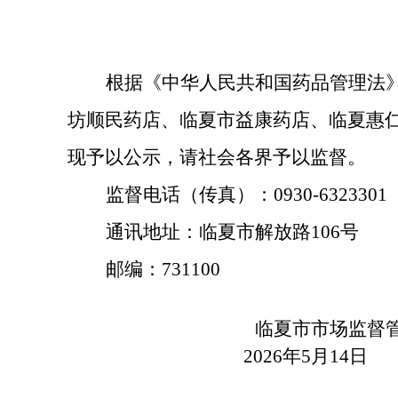
根据《中华人民共和国药品管理法
坊顺民药店、临夏市益康药店
、
临夏惠
现予以公示，请社会各界予以监督。
监督电话（传真）：
0930-6323301
通讯地址：临夏市解放路
106号
邮编：
731100
临夏市市场监督
202
6
年
5
月
14
日