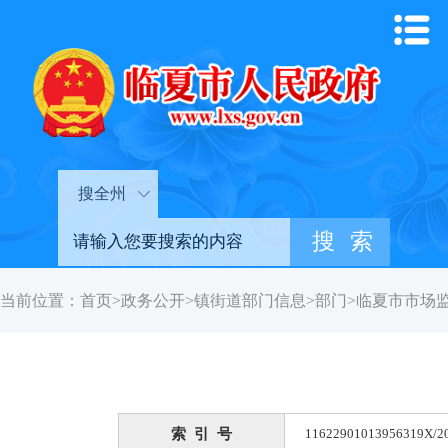
搜全州
当前位置：
首页
>
政务公开
>
镇街道部门信息
>
部门
>
临夏市市场
索 引 号
11622901013956319X/2