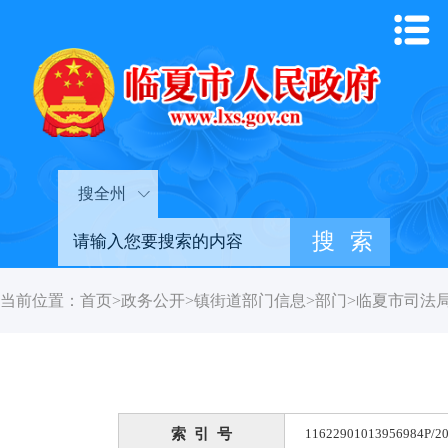
搜全州
当前位置：
首页
>
政务公开
>
镇街道部门信息
>
部门
>
临夏市司法
索 引 号
11622901013956984P/20