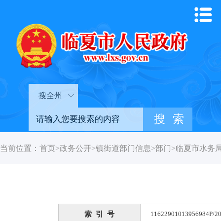
搜全州
当前位置：
首页
>
政务公开
>
镇街道部门信息
>
部门
>
临夏市水务
索 引 号
11622901013956984P/20