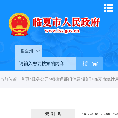
搜全州
当前位置：
首页
>
政务公开
>
镇街道部门信息
>
部门
>
临夏市统计
索 引 号
11622901013956984P/20