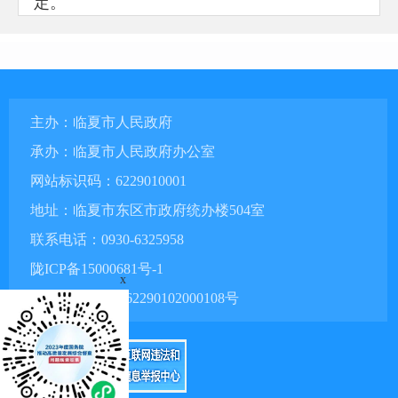
定。
第二条 临夏市退役军人事务局（以下简
称市退役军人事务局）是市政府组成部门，为
正科级。
第三条 组建市委退役军人事务工作领导
主办：临夏市人民政府
小组，办公室设在市退役军人事务局，接受领
承办：临夏市人民政府办公室
导小组的直接领导，承担领导小组具体工作。
网站标识码：6229010001
组织开展退役军人事务重大问题的政策研究，
地址：临夏市东区市政府统办楼504室
协调督促有关方面落实市委退役军人事务工作
联系电话：0930-6325958
领导小组决定事项、工作部署和要求等。设置
市委退役军人事务工作领导小组办公室秘书
陇ICP备15000681号-1
x
股，负责处理领导小组办公室日常事务。市退
甘公网安备 62290102000108号
役军人事务局内设机构根据工作需要承担领导
小组办公室相关工作，接受领导小组办公室的
统筹协调。