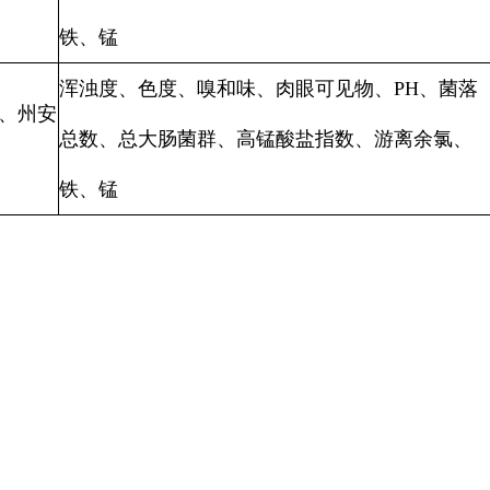
铁、锰
浑浊度、色度、嗅和味、肉眼可见物、PH、菌落
、州安
总数、总大肠菌群、高锰酸盐指数、游离余氯、
）
铁、锰