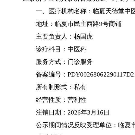
一、
医疗机构名称：
临夏天德堂中
地址：
临夏市民主西路
9号商铺
主要负责人：
杨国虎
诊疗科目：
中医科
服务方式
：
门诊服务
备案编号：
PDY00268062290117D2
所有制形式：私有
经营性质：营利性
注销日期：
202
6
年
3
月
16
日
公示期间情况反映受理单位：
临夏