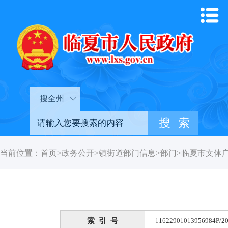
搜全州
当前位置：
首页
>
政务公开
>
镇街道部门信息
>
部门
>
临夏市文体
索 引 号
11622901013956984P/20