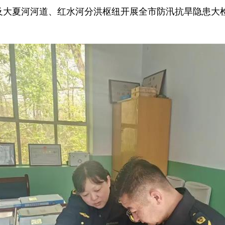
及大夏河河道、红水河分洪枢纽开展全市防汛抗旱隐患大