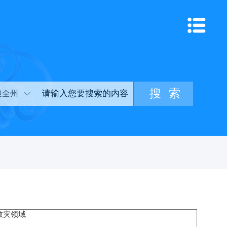
搜全州
救灾领域