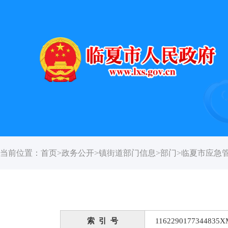
当前位置：
首页
>
政务公开
>
镇街道部门信息
>
部门
>
临夏市应急
索 引 号
1162290177344835X